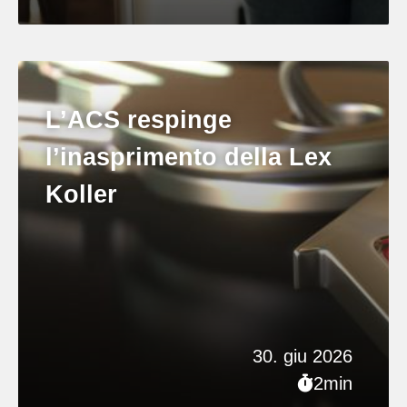
L’ACS respinge
l’inasprimento della Lex
Koller
30. giu 2026
2min