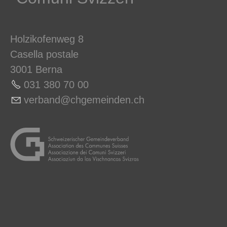
Holzikofenweg 8
Casella postale
3001 Berna
031 380 70 00
v
rb
nd
chg
m
nd
n
ch