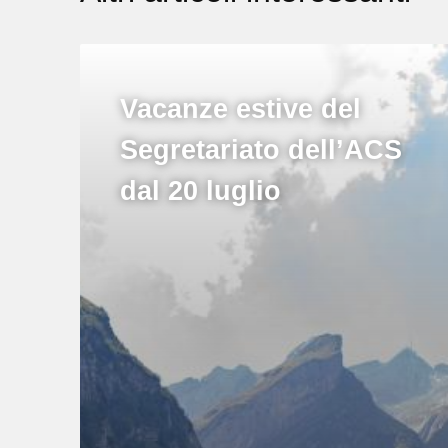
Vacanze estive del
Segretariato dell’ACS
dal 20 luglio