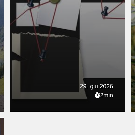
29. giu 2026
2min