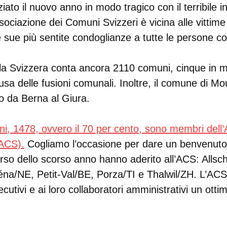
ziato il nuovo anno in modo tragico con il terribile 
ciazione dei Comuni Svizzeri è vicina alle vittime 
e sue più sentite condoglianze a tutte le persone co
no la Svizzera conta ancora 2110 comuni, cinque in m
usa delle fusioni comunali. Inoltre, il comune di M
 da Berna al Giura.
i, 1478, ovvero il 70 per cento, sono membri dell’
(ACS).
Cogliamo l’occasione per dare un benvenuto s
so dello scorso anno hanno aderito all’ACS: Allsch
na/NE, Petit-Val/BE, Porza/TI e Thalwil/ZH. L’ACS a
cutivi e ai loro collaboratori amministrativi un ott