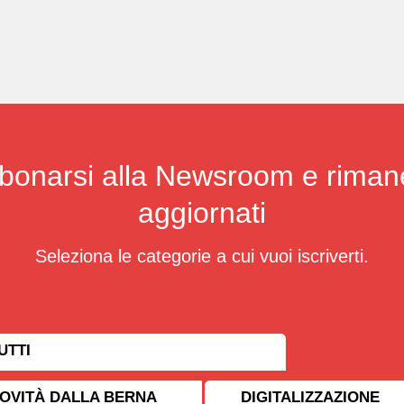
bonarsi alla Newsroom e riman
aggiornati
Seleziona le categorie a cui vuoi iscriverti.
UTTI
OVITÀ DALLA BERNA
DIGITALIZZAZIONE