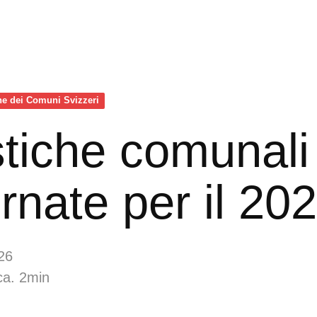
ne dei Comuni Svizzeri
stiche comunali
rnate per il 20
26
ca. 2min