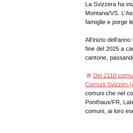
La Svizzera ha ini
Montana/VS. L’Asso
famiglie e porge l
All’inizio dell’an
fine del 2025 a ca
cantone, passando
Dei 2110 comun
Comuni Svizzeri 
comuni che nel cor
Ponthaux/FR, Laté
comuni, ai loro ese