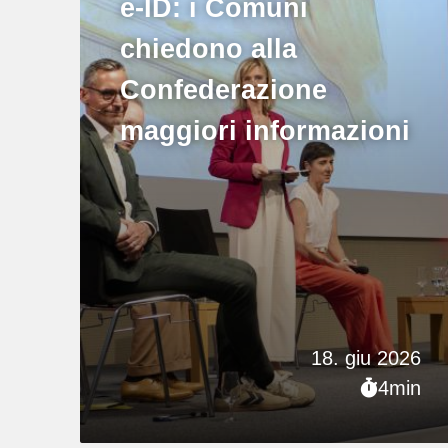
e-ID: i Comuni
chiedono alla
Confederazione
maggiori informazioni
18. giu 2026
4min