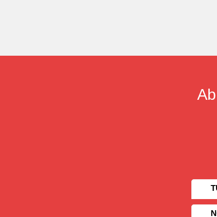
Ab
T
N