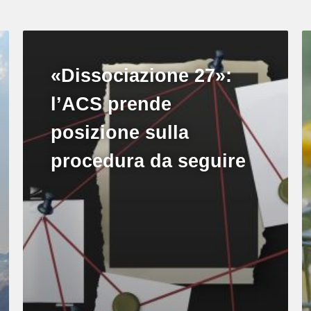
«Dissociazione 27»:
l’ACS prende
posizione sulla
procedura da seguire