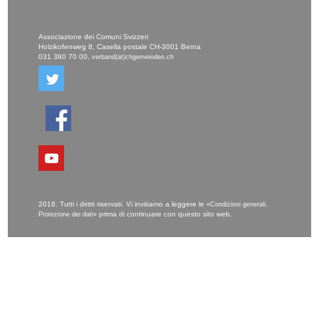
Associazione dei Comuni Svizzeri
Holzikofenweg 8, Casella postale CH-3001 Berna
031 380 70 00,
verband(at)chgemeinden.ch
2016. Tutti i diritti riservati. Vi invitiamo a leggere le
«Condizioni generali,
prima di continuare con questo sito web.
Protezione dei dati»