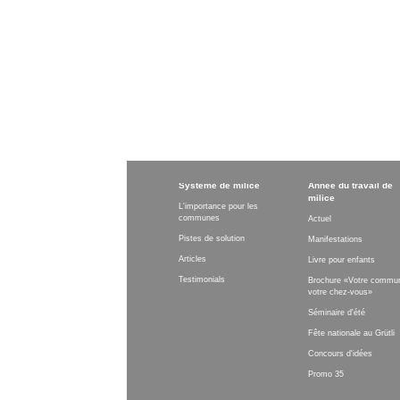
Système de milice
Année du travail de
milice
L'importance pour les
communes
Actuel
Pistes de solution
Manifestations
Articles
Livre pour enfants
Testimonials
Brochure «Votre commu
votre chez-vous»
Séminaire d'été
Fête nationale au Grütli
Concours d'idées
Promo 35