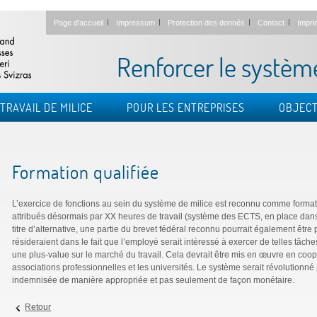
Page d'accueil
Impressum
Protection des donnés
Contact
Impri
Renforcer le systèm
TRAVAIL DE MILICE
POUR LES ENTREPRISES
OBJECT
Formation qualifiée
L’exercice de fonctions au sein du système de milice est reconnu comme formatio
attribués désormais par XX heures de travail (système des ECTS, en place dans 
titre d’alternative, une partie du brevet fédéral reconnu pourrait également êtr
résideraient dans le fait que l’employé serait intéressé à exercer de telles tâch
une plus-value sur le marché du travail. Cela devrait être mis en œuvre en coop
associations professionnelles et les universités. Le système serait révolutionné 
indemnisée de manière appropriée et pas seulement de façon monétaire.
Retour