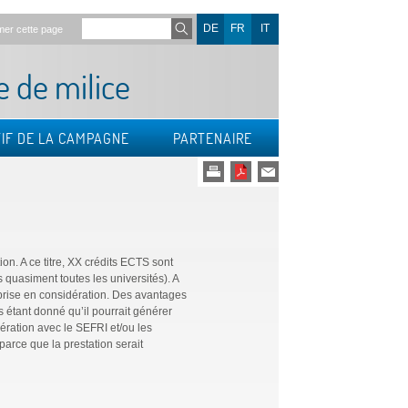
DE
FR
IT
mer cette page
e de milice
IF DE LA CAMPAGNE
PARTENAIRE
n. A ce titre, XX crédits ECTS sont
quasiment toutes les universités). A
e prise en considération. Des avantages
es étant donné qu’il pourrait générer
ération avec le SEFRI et/ou les
parce que la prestation serait