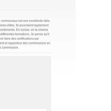
ls communaux est une excellente idée.
ines élites. Ils pourraient également
cordements. En suisse, on la chance
différentes formations. Je pense qu'il
r faire des certifications par
dent et rapporteur des commissions en
ue commission.