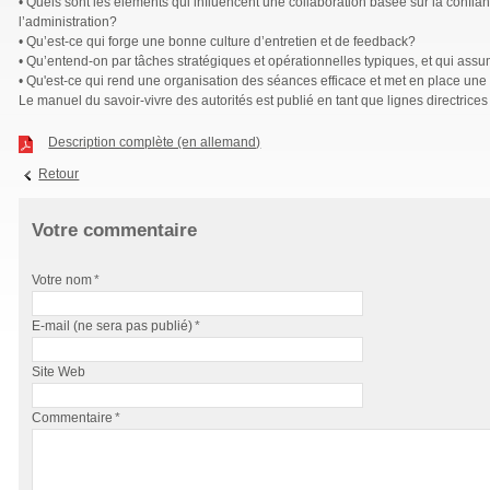
• Quels sont les éléments qui influencent une collaboration basée sur la confianc
l’administration?
• Qu’est-ce qui forge une bonne culture d’entretien et de feedback?
• Qu’entend-on par tâches stratégiques et opérationnelles typiques, et qui ass
• Qu'est-ce qui rend une organisation des séances efficace et met en place u
Le manuel du savoir-vivre des autorités est publié en tant que lignes directrice
Description complète (en allemand)
Retour
Votre commentaire
Votre nom
*
E-mail (ne sera pas publié)
*
Site Web
Commentaire
*