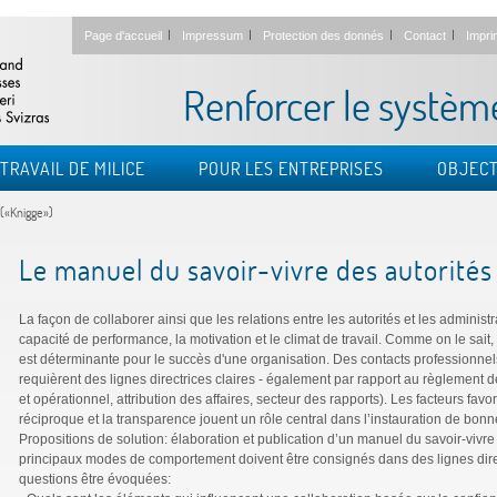
Page d'accueil
Impressum
Protection des donnés
Contact
Impri
Renforcer le systèm
TRAVAIL DE MILICE
POUR LES ENTREPRISES
OBJECT
 («Knigge»)
Le manuel du savoir-vivre des autorités
La façon de collaborer ainsi que les relations entre les autorités et les administ
capacité de performance, la motivation et le climat de travail. Comme on le sait, 
est déterminante pour le succès d'une organisation. Des contacts professionnels 
requièrent des lignes directrices claires - également par rapport au règlement
et opérationnel, attribution des affaires, secteur des rapports). Les facteurs favo
réciproque et la transparence jouent un rôle central dans l’instauration de bonn
Propositions de solution: élaboration et publication d’un manuel du savoir-vivre
principaux modes de comportement doivent être consignés dans des lignes dire
questions être évoquées: