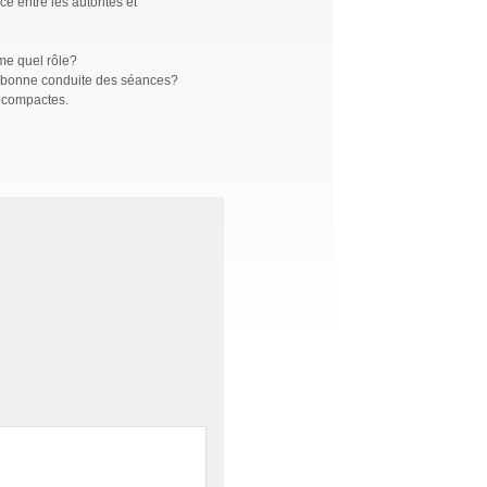
e entre les autorités et
ume quel rôle?
ne bonne conduite des séances?
s compactes.