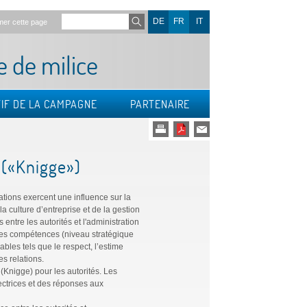
DE
FR
IT
mer cette page
e de milice
IF DE LA CAMPAGNE
PARTENAIRE
 («Knigge»)
rations exercent une influence sur la
la culture d’entreprise et de la gestion
entre les autorités et l'administration
 des compétences (niveau stratégique
rables tels que le respect, l’estime
es relations.
 (Knigge) pour les autorités. Les
ctrices et des réponses aux