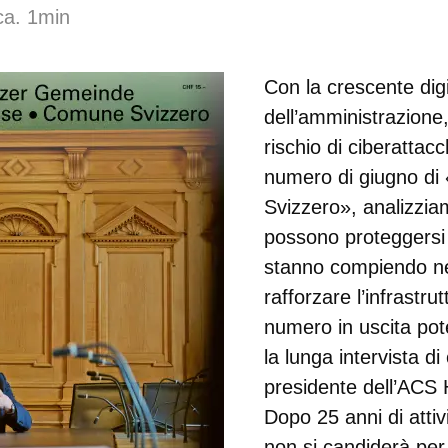
ca. 1min
Con la crescente digi
dell’amministrazione
rischio di ciberattac
numero di giugno d
Svizzero», analizzi
possono proteggersi e
stanno compiendo ne
rafforzare l’infrastrut
numero in uscita po
la lunga intervista d
presidente dell’AC
Dopo 25 anni di attiv
non si candiderà per 