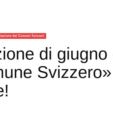
iazione dei Comuni Svizzeri
zione di giugno 
une Svizzero»
e!