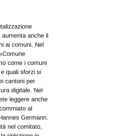
talizzazione
, aumenta anche il
chi ai comuni. Nel
i «Comune
amo come i comuni
 quali sforzi si
i cantoni per
tura digitale. Nel
tete leggere anche
i commiato al
S Hannes Germann.
ità nel comitato,
la rielezione in