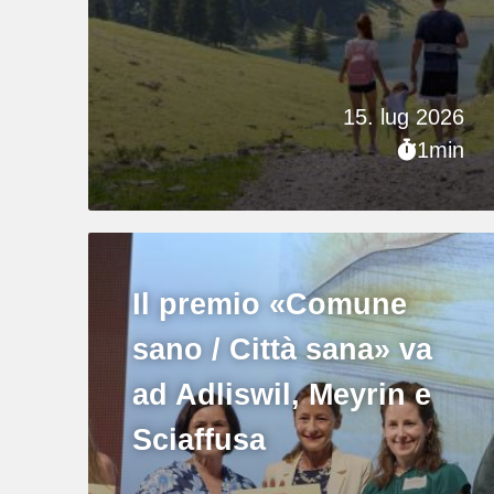
15. lug 2026
1min
Il premio «Comune
sano / Città sana» va
ad Adliswil, Meyrin e
Sciaffusa