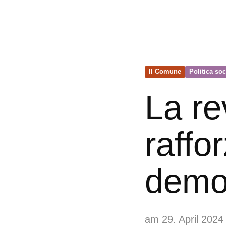
Il Comune
Politica soc
La re
raffor
democ
am 29. April 2024