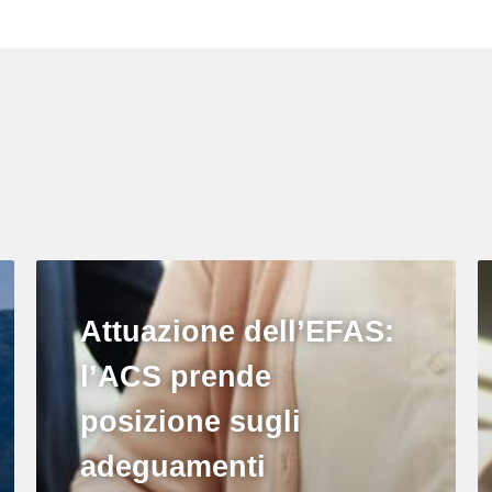
Attuazione dell’EFAS:
l’ACS prende
posizione sugli
adeguamenti