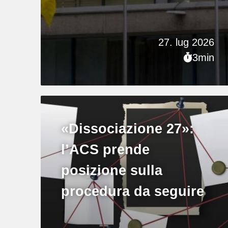
27. lug 2026
3min
«Dissociazione 27»:
l’ACS prende
posizione sulla
procedura da seguire