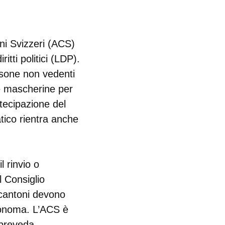
ni Svizzeri (ACS)
itti politici (LDP).
rsone non vedenti
te mascherine per
rtecipazione del
tico rientra anche
l rinvio o
 Consiglio
i cantoni devono
tonoma. L’ACS è
 preveda