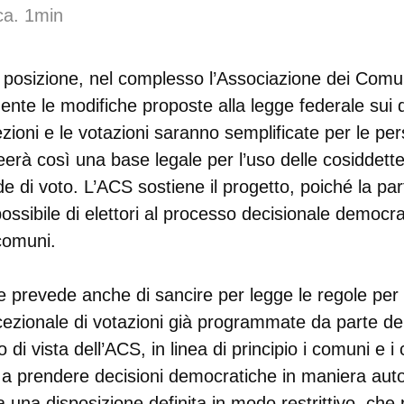
ca. 1min
i posizione, nel complesso l’Associazione dei Comu
nte le modifiche proposte alla legge federale sui dir
zioni e le votazioni saranno semplificate per le pe
reerà così una base legale per l’uso delle cosiddet
e di voto. L’ACS sostiene il progetto, poiché la pa
sibile di elettori al processo decisionale democra
 comuni.
ne prevede anche di sancire per legge le regole per i
cezionale di votazioni già programmate da parte del
 di vista dell’ACS, in linea di principio i comuni e 
i a prendere decisioni democratiche in maniera au
a una disposizione definita in modo restrittivo, che