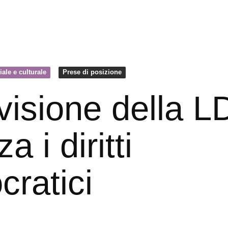
iale e culturale
Prese di posizione
visione della L
za i diritti
ratici