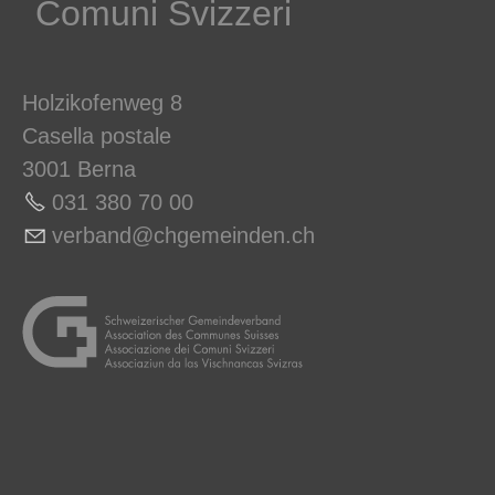
Comuni Svizzeri
Holzikofenweg 8
Casella postale
3001 Berna
031 380 70 00
v
rb
nd
chg
m
nd
n
ch