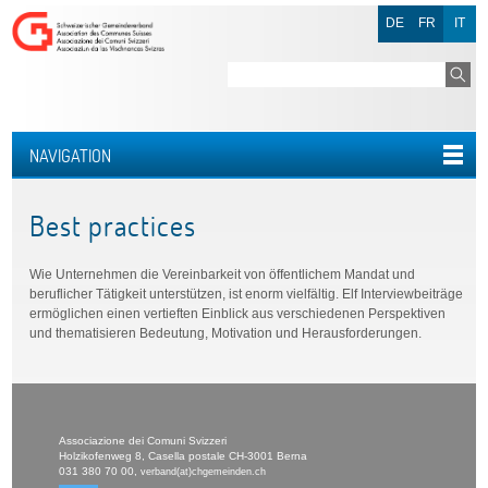
DE
FR
IT
NAVIGATION
Best practices
Wie Unternehmen die Vereinbarkeit von öffentlichem Mandat und
beruflicher Tätigkeit unterstützen, ist enorm vielfältig. Elf Interviewbeiträge
ermöglichen einen vertieften Einblick aus verschiedenen Perspektiven
und thematisieren Bedeutung, Motivation und Herausforderungen.
Associazione dei Comuni Svizzeri
Holzikofenweg 8, Casella postale CH-3001 Berna
031 380 70 00,
verband(at)chgemeinden.ch