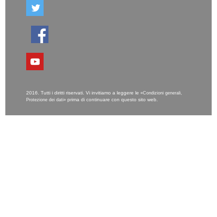
2016. Tutti i diritti riservati. Vi invitiamo a leggere le
«Condizioni generali,
prima di continuare con questo sito web.
Protezione dei dati»