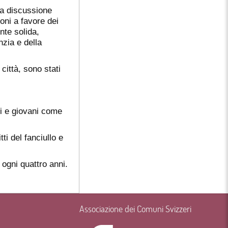
na discussione
ioni a favore dei
nte solida,
nzia e della
città, sono stati
i e giovani come
ti del fanciullo e
 ogni quattro anni.
Associazione dei Comuni Svizzeri