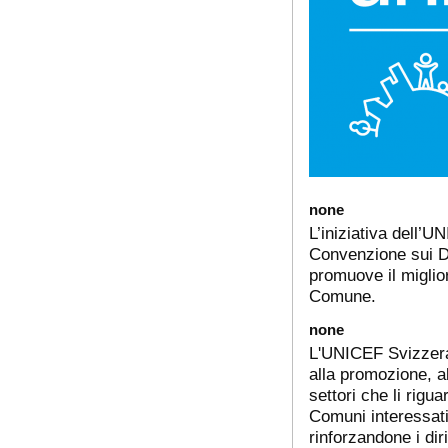
none
L’iniziativa dell’
Convenzione sui Dir
promuove il miglior
Comune.
none
L'UNICEF Svizzera 
alla promozione, all
settori che li rig
Comuni interessati 
rinforzandone i dir