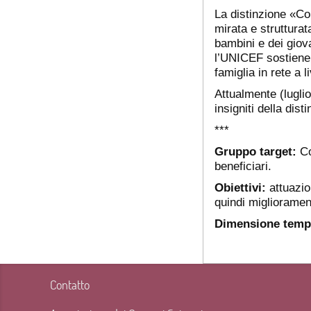
La distinzione «C
mirata e strutturata
bambini e dei giov
l’UNICEF sostiene i
famiglia in rete a 
Attualmente (luglio
insigniti della dis
***
Gruppo target:
Co
beneficiari.
Obiettivi:
attuazio
quindi migliorament
Dimensione temp
Contatto