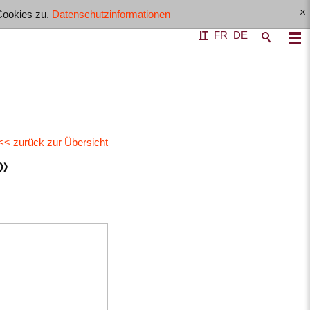
Cookies zu.
Datenschutzinformationen
[x]
IT
FR
DE
<< zurück zur Übersicht
»