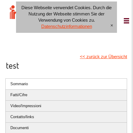
Diese Webseite verwendet Cookies. Durch die
IT
FR
DE
Nutzung der Webseite stimmen Sie der
Verwendung von Cookies zu.
Datenschutzinformationen
[x]
<< zurück zur Übersicht
test
Sommario
Fatti/Cifre
Video/Impressioni
Contatto/links
Documenti