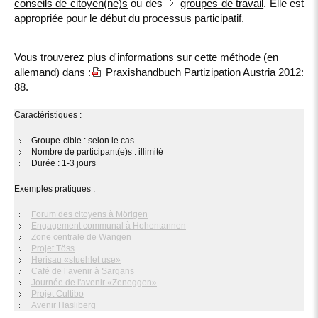
conseils de citoyen(ne)s
ou des
groupes de travail
. Elle est
appropriée pour le début du processus participatif.
Vous trouverez plus d'informations sur cette méthode (en
allemand) dans :
Praxishandbuch Partizipation Austria 2012:
88
.
Caractéristiques :
Groupe-cible : selon le cas
Nombre de participant(e)s : illimité
Durée : 1-3 jours
Exemples pratiques :
Forum des citoyens à Mörigen
Engagement communal à Hohentannen
Zone centrale de Wangen
Projet Töss
Herisau «stuehlet use»
Café de l’avenir à Sargans
Journée de l'avenir «Zeneggen»
Projet Cultibo
Avenir Hasliberg