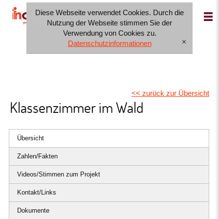
Diese Webseite verwendet Cookies. Durch die
IT
FR
DE
Nutzung der Webseite stimmen Sie der
Verwendung von Cookies zu.
Datenschutzinformationen
[x]
<< zurück zur Übersicht
Klassenzimmer im Wald
Übersicht
Zahlen/Fakten
Videos/Stimmen zum Projekt
Kontakt/Links
Dokumente