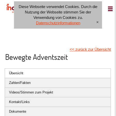
Diese Webseite verwendet Cookies. Durch die
IT
FR
DE
Nutzung der Webseite stimmen Sie der
Verwendung von Cookies zu.
Datenschutzinformationen
[x]
<< zurück zur Übersicht
Bewegte Adventszeit
Übersicht
Zahlen/Fakten
Videos/Stimmen zum Projekt
Kontakt/Links
Dokumente