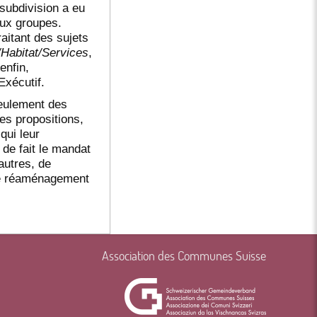
 subdivision a eu
aux groupes.
aitant des sujets
/Habitat/Services
,
enfin,
Exécutif.
seulement des
des propositions,
qui leur
t de fait le mandat
autres, de
 le réaménagement
Association des Communes Suisse