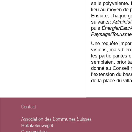
salle polyvalente.
lieu au moyen de p
Ensuite, chaque gr
suivants:
Administ
puis
Énergie/Eau/
Paysage/Tourisme
Une requête import
visions, mais bien 
les participantes e
semblaient priorita
donné au Conseil m
l’extension du bas
de la place du vill
Contact
Association des Communes Suisses
Holzikofenweg 8
Case postale