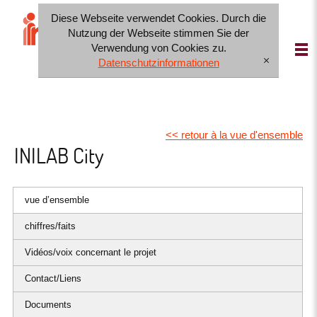
Diese Webseite verwendet Cookies. Durch die
IT
FR
DE
Nutzung der Webseite stimmen Sie der
Verwendung von Cookies zu.
Datenschutzinformationen
[x]
<< retour à la vue d'ensemble
INILAB City
vue d’ensemble
chiffres/faits
Vidéos/voix concernant le projet
Contact/Liens
Documents