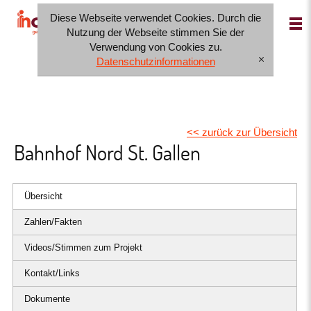
Diese Webseite verwendet Cookies. Durch die
IT
FR
DE
Nutzung der Webseite stimmen Sie der
Verwendung von Cookies zu.
Datenschutzinformationen
[x]
<< zurück zur Übersicht
Bahnhof Nord St. Gallen
Übersicht
Zahlen/Fakten
Videos/Stimmen zum Projekt
Kontakt/Links
Dokumente