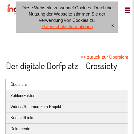
Diese Webseite verwendet Cookies. Durch die
IT
FR
DE
Nutzung der Webseite stimmen Sie der
Verwendung von Cookies zu.
Datenschutzinformationen
[x]
<< zurück zur Übersicht
Der digitale Dorfplatz – Crossiety
Übersicht
Zahlen/Fakten
Videos/Stimmen zum Projekt
Kontakt/Links
Dokumente