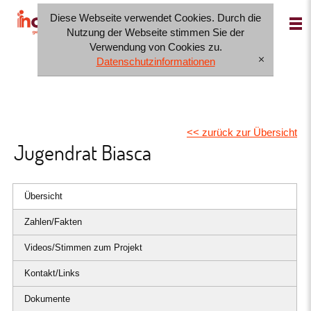
Diese Webseite verwendet Cookies. Durch die
IT
FR
DE
Nutzung der Webseite stimmen Sie der
Verwendung von Cookies zu.
Datenschutzinformationen
[x]
<< zurück zur Übersicht
Jugendrat Biasca
Übersicht
Zahlen/Fakten
Videos/Stimmen zum Projekt
Kontakt/Links
Dokumente