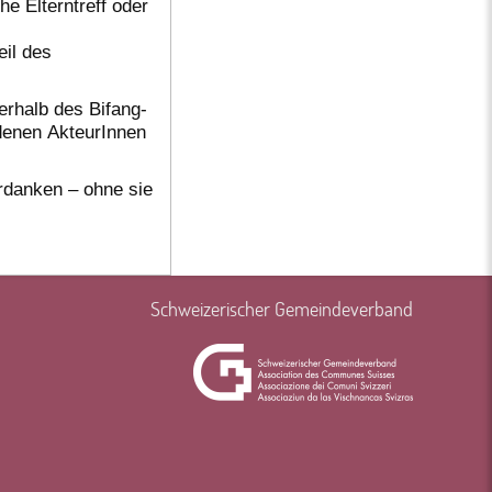
he Elterntreff oder
eil des
nerhalb des Bifang-
denen AkteurInnen
erdanken – ohne sie
Schweizerischer Gemeindeverband