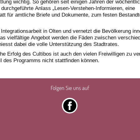
tlung wichtig. So gehören seit einigen Jahren der wöchentlic
durchgeführte Anlass „Lesen-Verstehen-Informieren, eine
att für amtliche Briefe und Dokumente, zum festen Bestandt
t Integrationsarbeit in Olten und vernetzt die Bevölkerung in
das vielfältige Angebot werden die Fäden zwischen verschie
esst dabei die volle Unterstützung des Stadtrates.
che Erfolg des Cultibos ist auch den vielen Freiwilligen zu v
il des Programms nicht stattfinden können.
Folgen Sie uns auf