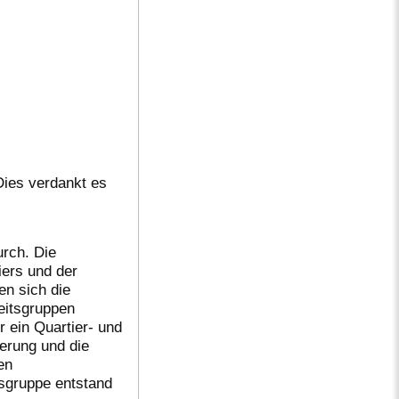
Dies verdankt es
urch. Die
iers und der
en sich die
eitsgruppen
r ein Quartier- und
erung und die
en
tsgruppe entstand