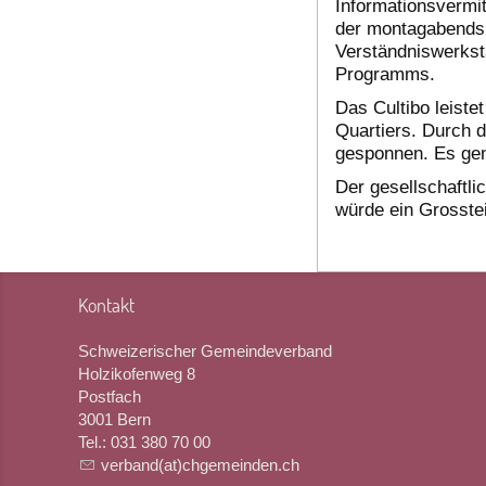
Informationsvermit
der montagabends 
Verständniswerkst
Programms.
Das Cultibo leiste
Quartiers. Durch 
gesponnen. Es geni
Der gesellschaftli
würde ein Grosste
Kontakt
Schweizerischer Gemeindeverband
Holzikofenweg 8
Postfach
3001 Bern
Tel.: 031 380 70 00
verband(at)chgemeinden.ch