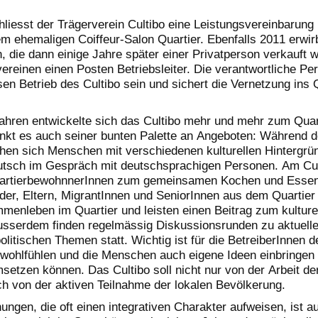
hliesst der Trägerverein Cultibo eine Leistungsvereinbarung 
em ehemaligen Coiffeur-Salon Quartier. Ebenfalls 2011 erwirb
, die dann einige Jahre später einer Privatperson verkauft 
vereinen einen Posten Betriebsleiter. Die verantwortliche Pe
sen Betrieb des Cultibo sein und sichert die Vernetzung ins 
ahren entwickelte sich das Cultibo mehr und mehr zum Quart
ankt es auch seiner bunten Palette an Angeboten: Während 
schen sich Menschen mit verschiedenen kulturellen Hintergr
utsch im Gespräch mit deutschsprachigen Personen. Am Cul
QuartierbewohnnerInnen zum gemeinsamen Kochen und Essen
nder, Eltern, MigrantInnen und SeniorInnen aus dem Quartier
menleben im Quartier und leisten einen Beitrag zum kulture
Ausserdem finden regelmässig Diskussionsrunden zu aktuell
olitischen Themen statt. Wichtig ist für die BetreiberInnen d
n wohlfühlen und die Menschen auch eigene Ideen einbringen 
setzen können. Das Cultibo soll nicht nur von der Arbeit de
ch von der aktiven Teilnahme der lokalen Bevölkerung.
gen, die oft einen integrativen Charakter aufweisen, ist a