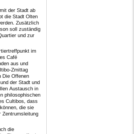
mit der Stadt ab
t die Stadt Olten
werden. Zusätzlich
rson soll zuständig
Quartier und zur
iertreffpunkt im
des Café
ünden aus und
tibo-Zmittag
 Die Offenen
 und der Stadt und
llen Austausch in
en philosophischen
es Cultibos, dass
können, die sie
r Zentrumsleitung
uch die