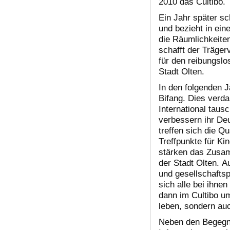
2010 das Cultibo.
Ein Jahr später sc
und bezieht in ein
die Räumlichkeiten
schafft der Träger
für den reibungslo
Stadt Olten.
In den folgenden J
Bifang. Dies verd
International tau
verbessern ihr De
treffen sich die 
Treffpunkte für Ki
stärken das Zusam
der Stadt Olten. 
und gesellschaftsp
sich alle bei ihne
dann im Cultibo um
leben, sondern au
Neben den Begegnun