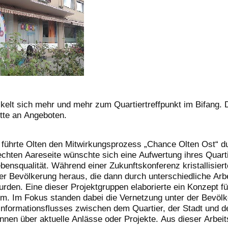
kelt sich mehr und mehr zum Quartiertreffpunkt im Bifang. 
tte an Angeboten.
 führte Olten den Mitwirkungsprozess „Chance Olten Ost“ d
echten Aareseite wünschte sich eine Aufwertung ihres Quart
ebensqualität. Während einer Zukunftskonferenz kristallisiert
er Bevölkerung heraus, die dann durch unterschiedliche Arb
urden. Eine dieser Projektgruppen elaborierte ein Konzept fü
. Im Fokus standen dabei die Vernetzung unter der Bevölk
Informationsflusses zwischen dem Quartier, der Stadt und d
nnen über aktuelle Anlässe oder Projekte. Aus dieser Arbei