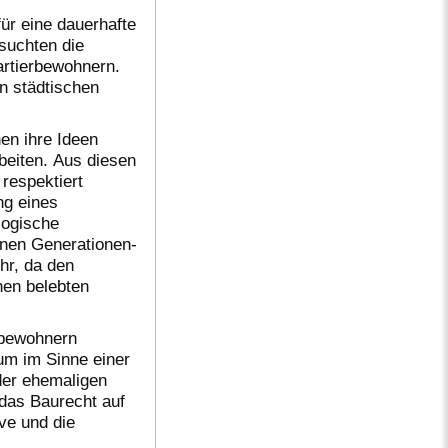
ür eine dauerhafte
suchten die
artierbewohnern.
n städtischen
en ihre Ideen
eiten. Aus diesen
 respektiert
ng eines
logische
inen Generationen-
hr, da den
nen belebten
rbewohnern
um im Sinne einer
 der ehemaligen
das Baurecht auf
ve und die