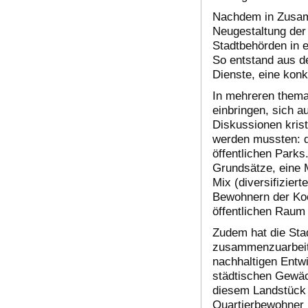
Nachdem in Zusamm
Neugestaltung der
Stadtbehörden in 
So entstand aus d
Dienste, eine konk
In mehreren thema
einbringen, sich 
Diskussionen krist
werden mussten: di
öffentlichen Parks
Grundsätze, eine 
Mix (diversifizier
Bewohnern der Koop
öffentlichen Raum
Zudem hat die Stad
zusammenzuarbeite
nachhaltigen Entwi
städtischen Gewäc
diesem Landstück ü
Quartierbewohner 