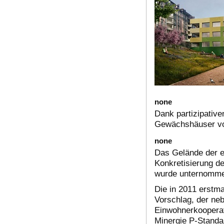
none
Dank partizipativ
Gewächshäuser vo
none
Das Gelände der e
Konkretisierung de
wurde unternommen
Die in 2011 erstma
Vorschlag, der ne
Einwohnerkooperat
Minergie P-Standar