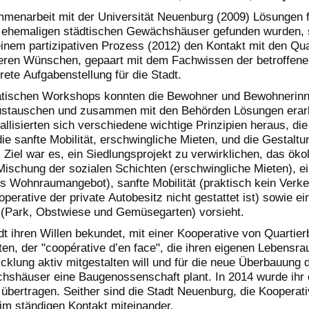
enarbeit mit der Universität Neuenburg (2009) Lösungen f
 ehemaligen städtischen Gewächshäuser gefunden wurden, 
einem partizipativen Prozess (2012) den Kontakt mit den Qu
eren Wünschen, gepaart mit dem Fachwissen der betroffene
rete Aufgabenstellung für die Stadt.
tischen Workshops konnten die Bewohner und Bewohnerinn
austauschen und zusammen mit den Behörden Lösungen erarb
allisierten sich verschiedene wichtige Prinzipien heraus, die
e sanfte Mobilität, erschwingliche Mieten, und die Gestaltu
. Ziel war es, ein Siedlungsprojekt zu verwirklichen, das öko
Mischung der sozialen Schichten (erschwingliche Mieten), e
tes Wohnraumangebot), sanfte Mobilität (praktisch kein Verke
erative der private Autobesitz nicht gestattet ist) sowie ei
 (Park, Obstwiese und Gemüsegarten) vorsieht.
t ihren Willen bekundet, mit einer Kooperative von Quartie
n, der "coopérative d’en face", die ihren eigenen Lebensra
cklung aktiv mitgestalten will und für die neue Überbauung
hshäuser eine Baugenossenschaft plant. In 2014 wurde ihr 
bertragen. Seither sind die Stadt Neuenburg, die Kooperati
im ständigen Kontakt miteinander.