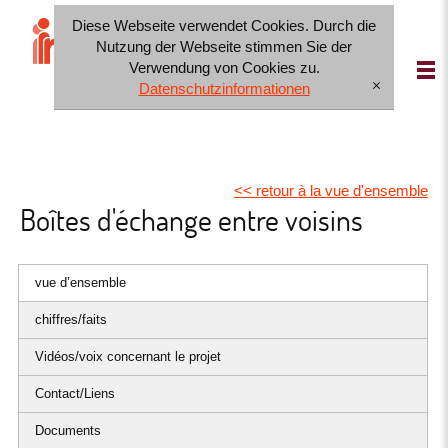
Diese Webseite verwendet Cookies. Durch die
IT
FR
DE
Nutzung der Webseite stimmen Sie der
Verwendung von Cookies zu.
Datenschutzinformationen
[x]
<< retour à la vue d'ensemble
Boîtes d'échange entre voisins
vue d’ensemble
chiffres/faits
Vidéos/voix concernant le projet
Contact/Liens
Documents