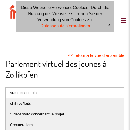
Diese Webseite verwendet Cookies. Durch die
IT
FR
DE
Nutzung der Webseite stimmen Sie der
Verwendung von Cookies zu.
Datenschutzinformationen
[x]
<< retour à la vue d'ensemble
Parlement virtuel des jeunes à
Zollikofen
vue d’ensemble
chiffres/faits
Vidéos/voix concernant le projet
Contact/Liens