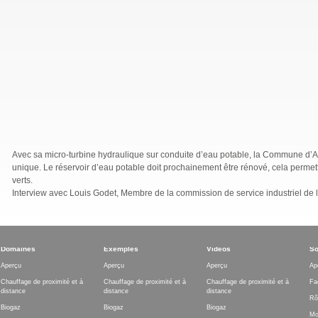
Avec sa micro-turbine hydraulique sur conduite d’eau potable, la Commune d’Au
unique. Le réservoir d’eau potable doit prochainement être rénové, cela permett
verts.
Interview avec Louis Godet, Membre de la commission de service industriel de
Domaines
Exemples
Vidéos
So
Aperçu
Aperçu
Aperçu
Ap
Chauffage de proximité et à
Chauffage de proximité et à
Chauffage de proximité et à
Fa
distance
distance
distance
Rô
Biogaz
Biogaz
Biogaz
Mo