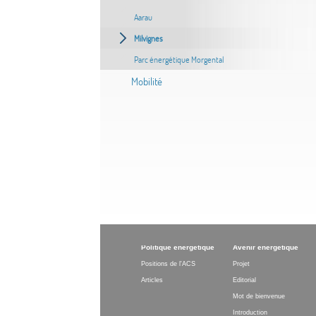
Aarau
Milvignes
Parc énergétique Morgental
Mobilité
Politique énergétique
Avenir énergétique
Positions de l'ACS
Projet
Articles
Editorial
Mot de bienvenue
Introduction