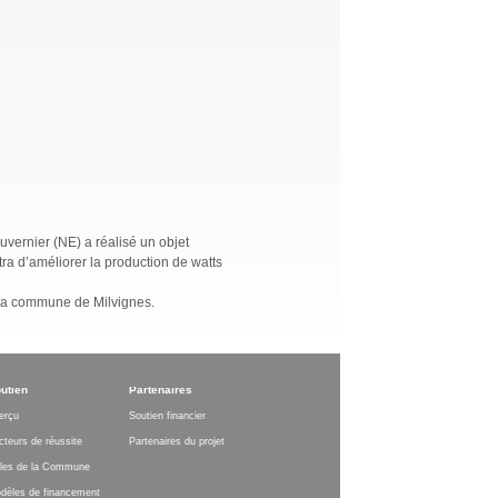
vernier (NE) a réalisé un objet
ra d’améliorer la production de watts
 la commune de Milvignes.
utien
Partenaires
erçu
Soutien financier
cteurs de réussite
Partenaires du projet
les de la Commune
dèles de financement