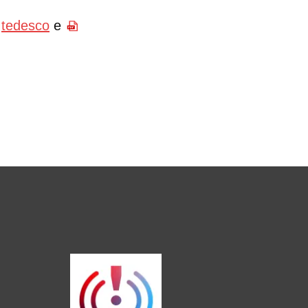
tedesco
e