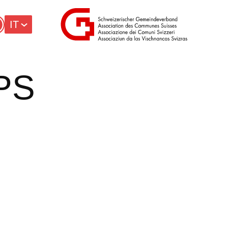
IT
CPS