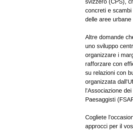
svizzero (CPS), ch
concreti e scambi d
delle aree urbane 
Altre domande che
uno sviluppo centr
organizzare i marg
rafforzare con eff
su relazioni con b
organizzata dall'U
l'Associazione dei
Paesaggisti (FSAP
Cogliete l'occasio
approcci per il vo