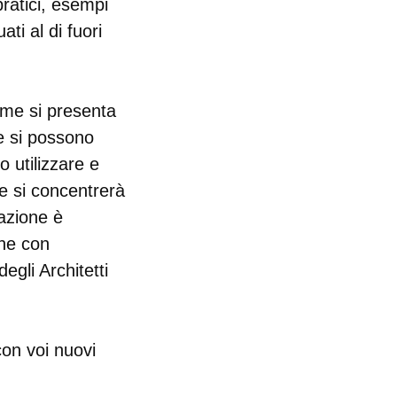
pratici, esempi
ati al di fuori
ome si presenta
me si possono
 utilizzare e
ne si concentrerà
tazione è
one con
gli Architetti
con voi nuovi