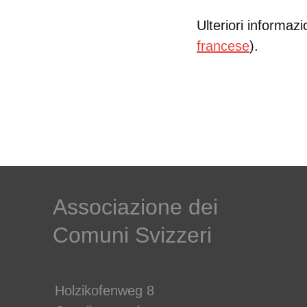
Ulteriori informazio
francese
).
Associazione dei
Comuni Svizzeri
Holzikofenweg 8