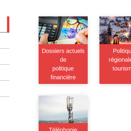
Dossiers actuels
Politiq
de
régional
politique
touris
financière
Téléphonie