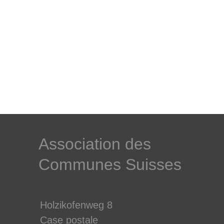
­Association des­
Communes ­Suisses
Holzikofenweg 8
Case postale