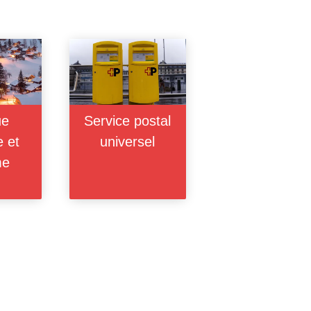
ue
Service postal
e et
universel
me