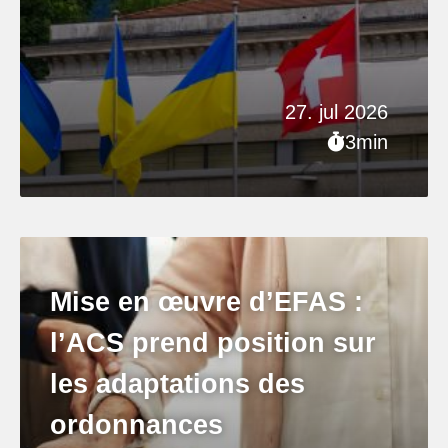
27. jul 2026
3min
Mise en œuvre d’EFAS :
l’ACS prend position sur
les adaptations des
ordonnances