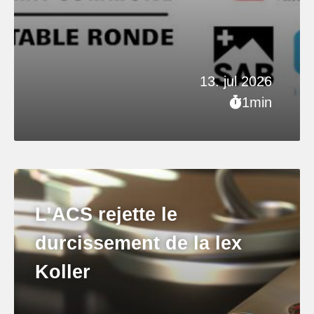
13. jul 2026
1min
L’ACS rejette le
durcissement de la lex
Koller