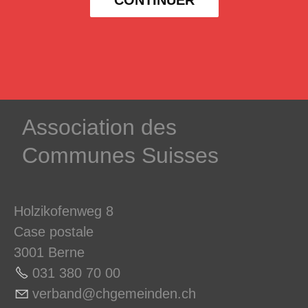
­Association des­
Communes ­Suisses
Holzikofenweg 8
Case postale
3001 Berne
031 380 70 0
0
v
rb
nd
chg
m
nd
n
ch