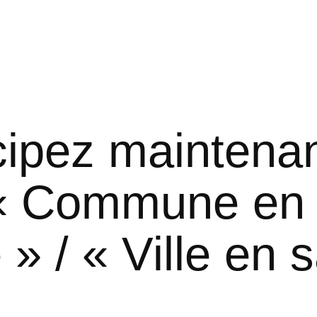
cipez maintena
 « Commune en
 » / « Ville en 