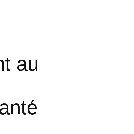
nt au
santé