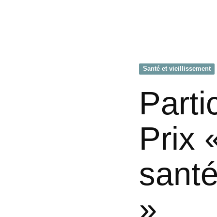
Santé et vieillissement
Parti
Prix
santé
»