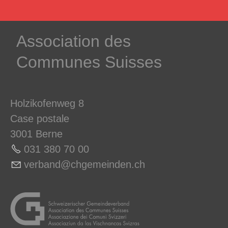
­Association des­
Communes ­Suisses
Holzikofenweg 8
Case postale
3001 Berne
031 380 70 0
0
v
rb
nd
chg
m
nd
n
ch