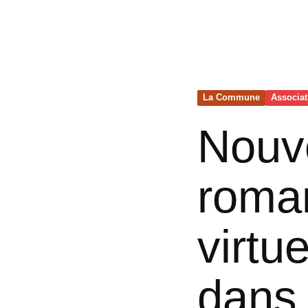
La Commune
Associa
Nouv
roman
virtu
dans