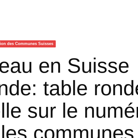
tion des Communes Suisses
eau en Suisse
de: table rond
elle sur le numé
 les communes