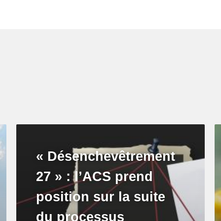
« Désenchevêtrement
27 » : l’ACS prend
position sur la suite
du processus