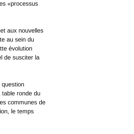
des «processus
et aux nouvelles
ite au sein du
tte évolution
l de susciter la
e question
 table ronde du
l des communes de
ion, le temps