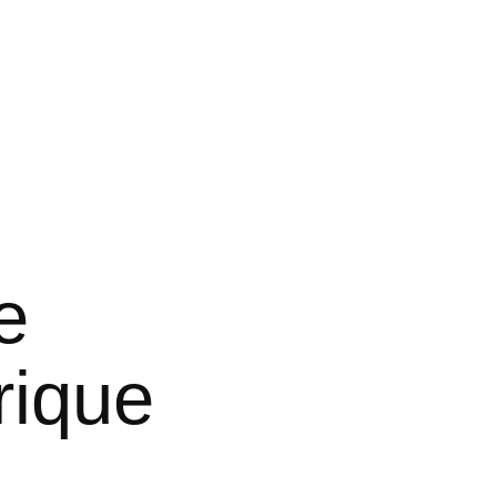
e
rique