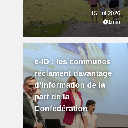
15. jul 2026
1min
e-ID : les communes
réclament davantage
d’information de la
part de la
Confédération