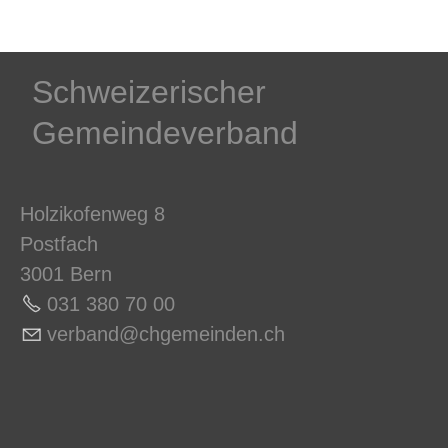
Schweizerischer
Gemeindeverband
Holzikofenweg 8
Postfach
3001 Bern
031 380 70 0
0
v
rb
nd
chg
m
nd
n
ch