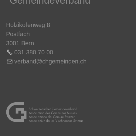
Gemeindeverband
Holzikofenweg 8
Postfach
3001 Bern
031 380 70 0
0
v
rb
nd
chg
m
nd
n
ch