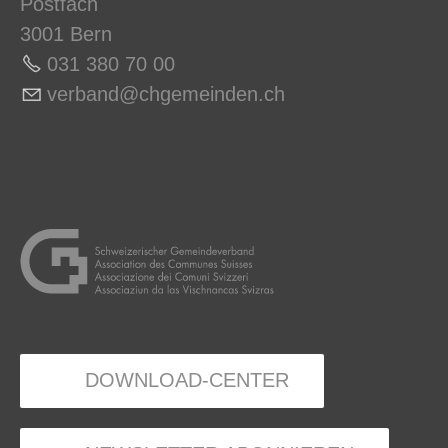
Postfach
3001 Bern
031 380 70 0
0
v
rb
nd
chg
m
nd
n
ch
DOWNLOAD-CENTER