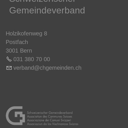
Gemeindeverband
Holzikofenweg 8
Postfach
3001 Bern
031 380 70 0
0
v
rb
nd
chg
m
nd
n
ch