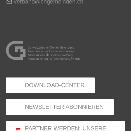
v
rb
nd
chg
m
nd
n
ch
DOWNLOAD-CENTER
NEWSLETTER ABONNIEREN
PARTNER WERDEN: UNSERE