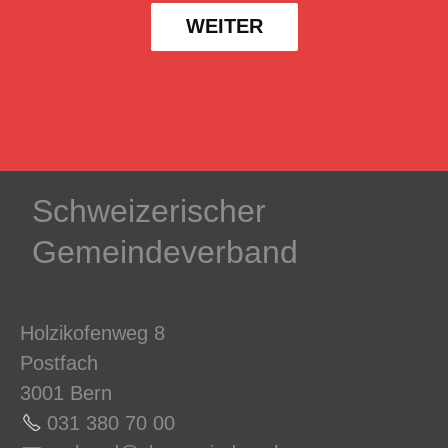
WEITER
Schweizerischer
Gemeindeverband
Holzikofenweg 8
Postfach
3001 Bern
031 380 70 0
0