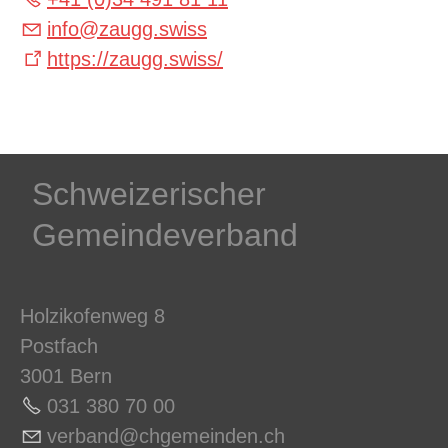
info
@
zaugg.swiss
https://zaugg.swiss/
Schweizerischer
Gemeindeverband
Holzikofenweg 8
Postfach
3001 Bern
031 380 70 0
0
v
rb
nd
chg
m
nd
n
ch