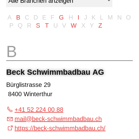
A
B
C
D
E
F
G
H
I
J
K
L
M
N
O
P
Q
R
S
T
U
V
W
X
Y
Z
Beck Schwimmbadbau AG
Bürglistrasse 29
8400 Winterthur
+41 52 224 00 88
mail
@
beck-schwimmbadbau.ch
https://beck-schwimmbadbau.ch/